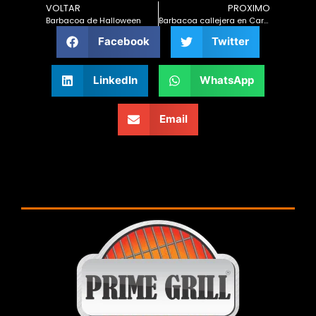
VOLTAR
PROXIMO
Barbacoa de Halloween
Barbacoa callejera en Carnaval: cómo preparar y cuidar tu barbacoa durante las fiestas
Facebook
Twitter
LinkedIn
WhatsApp
Email