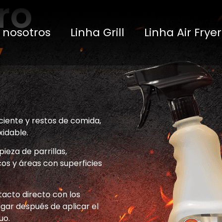
ro
 nosotros
Linha Grill
Linha Air Fryer
y
ciente y restos de comida,
xidable.
ieza de parrillas,
os y áreas con superficies
tacto directo con los
agar después de aplicar el
uo.