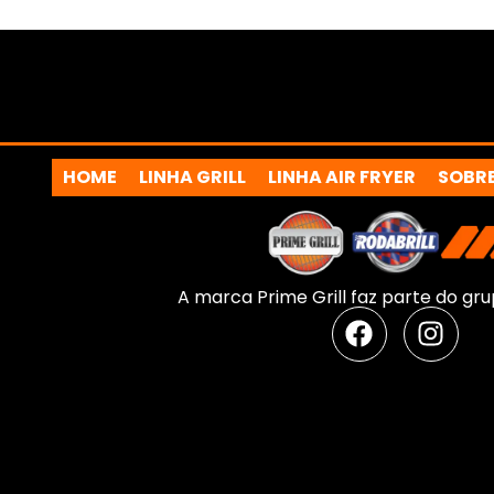
HOME
LINHA GRILL
LINHA AIR FRYER
SOBR
A marca Prime Grill faz parte do grup