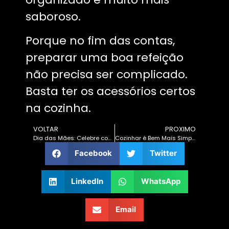
saboroso.
Porque no fim das contas,
preparar uma boa refeição
não precisa ser complicado.
Basta ter os acessórios certos
na cozinha.
VOLTAR
PROXIMO
Dia das Mães: Celebre com um Churrasco Cheio de Afeto e Sabor
Cozinhar é Bem Mais Simples com a Prime Grill
Facebook
Twitter
LinkedIn
WhatsApp
Email