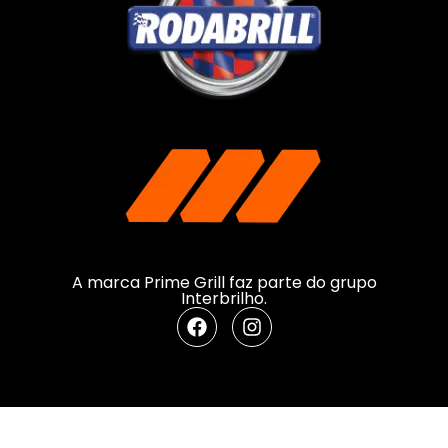
A marca Prime Grill faz parte do grupo
Interbrilho.