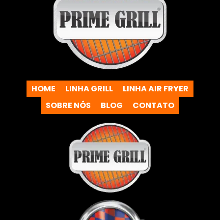
HOME
LINHA GRILL
LINHA AIR FRYER
SOBRE NÓS
BLOG
CONTATO