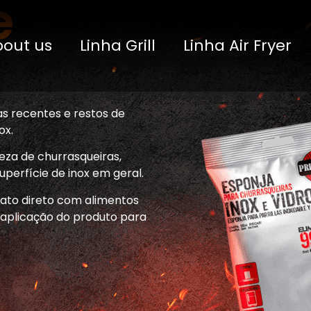
e
bout us
Linha Grill
Linha Air Fryer
as recentes e restos de
ox.
eza de churrasqueiras,
uperfície de inox em geral.
ato direto com alimentos
a aplicação do produto para